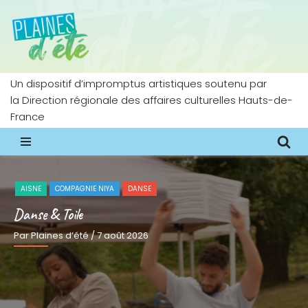
Aller
au
contenu
Un dispositif d’impromptus artistiques soutenu par
la Direction régionale des affaires culturelles Hauts-de-
France
CIRQUE
COMPAGNIE CIRCOGRAPHIE
NORD
Une déambulation de jonglerie aérienne et chorégraphiée
Par Plaines d’été
/ 6 août 2026