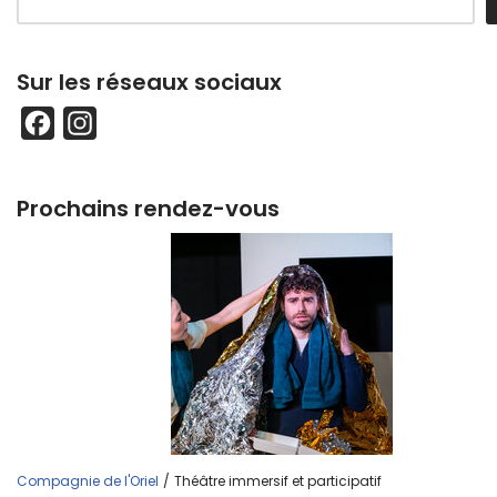
Sur les réseaux sociaux
F
I
a
n
c
s
Prochains rendez-vous
e
t
b
a
o
g
o
r
k
a
m
Compagnie de l'Oriel
/
Théâtre immersif et participatif