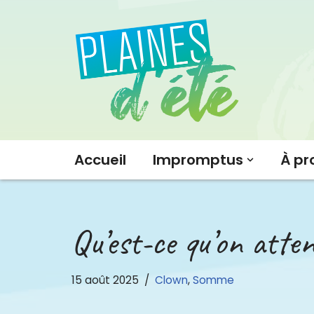
Aller
au
contenu
Accueil
Impromptus
À pr
Qu’est-ce qu’on atte
15 août 2025
Clown
,
Somme