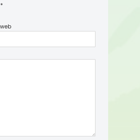
c
*
 web