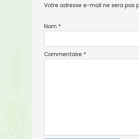
o
r
Votre adresse e-mail ne sera pas p
k
Nom
*
Commentaire
*