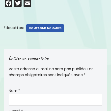
F
T
E
a
w
m
c
i
a
e
t
i
Étiquettes:
COMPAGNIE NOMADES
b
t
l
o
e
o
r
k
Laisser un commentaire
Votre adresse e-mail ne sera pas publiée.
Les
champs obligatoires sont indiqués avec
*
Nom
*
E-mail
*