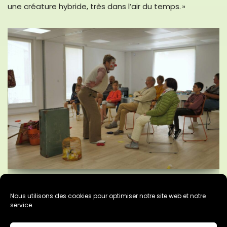
une créature hybride, très dans l’air du temps. »
Qu’est-ce qu’on attend ?
Nous utilisons des cookies pour optimiser notre site web et notre
service.
15 août 2025
Clown
,
Somme