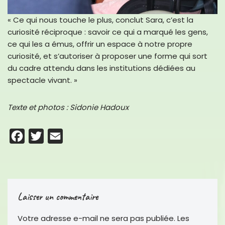
« Ce qui nous touche le plus, conclut Sara, c’est la
curiosité réciproque : savoir ce qui a marqué les gens,
ce qui les a émus, offrir un espace à notre propre
curiosité, et s’autoriser à proposer une forme qui sort
du cadre attendu dans les institutions dédiées au
spectacle vivant. »
Texte et photos : Sidonie Hadoux
F
T
E
a
w
m
c
i
a
e
t
i
Laisser un commentaire
b
t
l
o
e
Votre adresse e-mail ne sera pas publiée.
Les