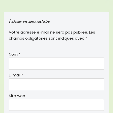
c
i
a
e
t
i
Laisser un commentaire
b
t
l
o
e
Votre adresse e-mail ne sera pas publiée.
Les
o
r
champs obligatoires sont indiqués avec
*
k
Nom
*
E-mail
*
Site web