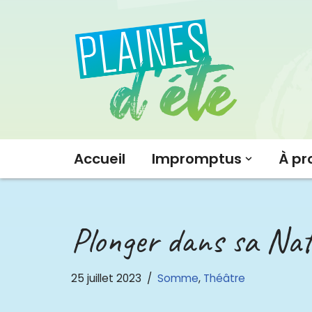
Aller
au
contenu
Accueil
Impromptus
À pr
Plonger dans sa Nat
25 juillet 2023
Somme
,
Théâtre