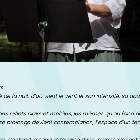
r.
 de la nuit, d’où vient le vent et son intensité, sa dou
s des reflets clairs et mobiles, les mêmes qu’au fond d
ard se prolonge devient contemplation, l’espace d’un
res, s’entend le sang, s’imaginent les racines, s’écout