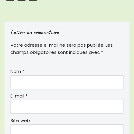
a
w
m
c
i
a
e
t
i
Laisser un commentaire
b
t
l
o
e
Votre adresse e-mail ne sera pas publiée.
Les
o
r
champs obligatoires sont indiqués avec
*
k
Nom
*
E-mail
*
Site web