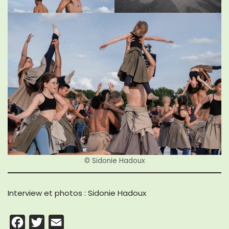
© Sidonie Hadoux
Interview et photos : Sidonie Hadoux
F
T
E