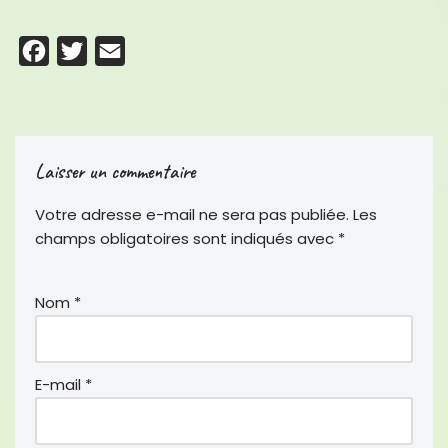
F
T
E
a
w
m
c
i
a
e
t
i
Laisser un commentaire
b
t
l
o
e
Votre adresse e-mail ne sera pas publiée.
Les
o
r
champs obligatoires sont indiqués avec
*
k
Nom
*
E-mail
*