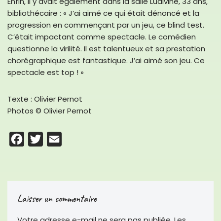
Enfin, il y avait également dans la salle Ludivine, 33 ans,
bibliothécaire : « J’ai aimé ce qui était dénoncé et la
progression en commençant par un jeu, ce blind test.
C’était impactant comme spectacle. Le comédien
questionne la virilité. Il est talentueux et sa prestation
chorégraphique est fantastique. J’ai aimé son jeu. Ce
spectacle est top ! »
Texte : Olivier Pernot
Photos © Olivier Pernot
F
T
E
a
w
m
c
i
a
e
t
i
Laisser un commentaire
b
t
l
o
e
Votre adresse e-mail ne sera pas publiée.
Les