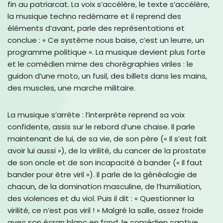
fin au patriarcat. La voix s’accélère, le texte s’accélère,
la musique techno redémarre et il reprend des
éléments d’avant, parle des représentations et
conclue : « Ce système nous baise, c’est un leurre, un
programme politique ». La musique devient plus forte
et le comédien mime des chorégraphies viriles : le
guidon d’une moto, un fusil, des billets dans les mains,
des muscles, une marche militaire.
La musique s’arrête : l’interprète reprend sa voix
confidente, assis sur le rebord d’une chaise. Il parle
maintenant de lui, de sa vie, de son père (« Il s’est fait
avoir lui aussi »), de la virilité, du cancer de la prostate
de son oncle et de son incapacité à bander (« Il faut
bander pour être viril »). Il parle de la généalogie de
chacun, de la domination masculine, de l’humiliation,
des violences et du viol. Puis il dit : « Questionner la
virilité, ce n’est pas viril ! » Malgré la salle, assez froide
avec son écran blanc en fond, le comédien captive