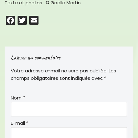
Texte et photos : © Gaëlle Martin
F
T
E
a
w
m
c
i
a
e
t
i
Laisser un commentaire
b
t
l
o
e
Votre adresse e-mail ne sera pas publiée.
Les
o
r
champs obligatoires sont indiqués avec
*
k
Nom
*
E-mail
*