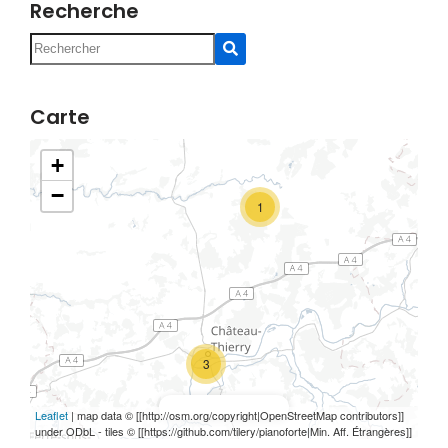
Recherche
Carte
+
−
1
3
Rechercher ici
Leaflet
|
map data © [[http://osm.org/copyright|OpenStreetMap contributors]]
under ODbL - tiles © [[https://github.com/tilery/pianoforte|Min. Aff. Étrangères]]