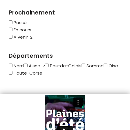
Prochainement
Passé
En cours
À venir
2
Départements
Nord
Aisne
Pas-de-Calais
Somme
Oise
2
Haute-Corse