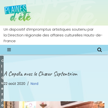
Aller
au
contenu
Un dispositif d’impromptus artistiques soutenu par
la Direction régionale des affaires culturelles Hauts-de-
France
C
l
i
A Capella avec le Chœur Septentrion
q
u
22 août 2020
Nord
e
z
p
o