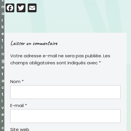
s
m
F
T
E
a
a
w
m
r
c
i
a
k
e
e
t
i
t
Laisser un commentaire
b
t
l
i
o
e
n
Votre adresse e-mail ne sera pas publiée.
Les
o
r
g
champs obligatoires sont indiqués avec
*
e
k
t
a
Nom
*
c
t
i
E-mail
*
v
e
r
c
Site web