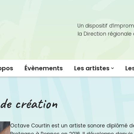
Un dispositif d’improm
la Direction régionale
opos
Évènements
Les artistes
Le
de création
Octave Courtin est un artiste sonore diplômé d
Bretagne à Rennes en 2016. Il développe depuis