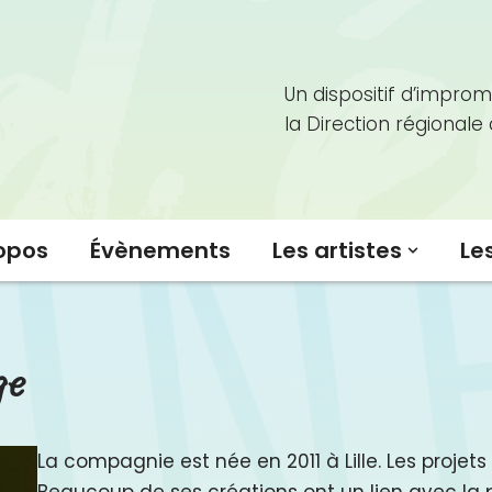
Un dispositif d’improm
la Direction régionale
opos
Évènements
Les artistes
Le
ge
La compagnie est née en 2011 à Lille. Les projet
Beaucoup de ses créations ont un lien avec la pe