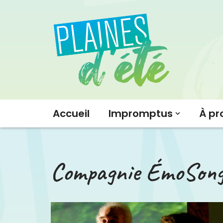
Aller
au
contenu
Accueil
Impromptus
À pr
Compagnie ÉmoSon