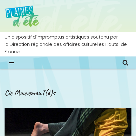
Aller
au
contenu
Un dispositif d’impromptus artistiques soutenu par
la Direction régionale des affaires culturelles Hauts-de-
France
Cie MouvemenT(é)s