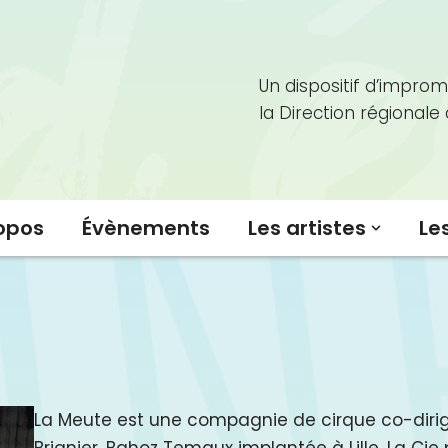
Un dispositif d’improm
la Direction régionale
opos
Évènements
Les artistes
Le
La Meute est une compagnie de cirque co-dirig
Brignier, Bahoz Temaux implantée à Lille. La Cie