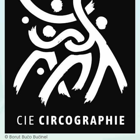
© Borut Bučo Bučinel