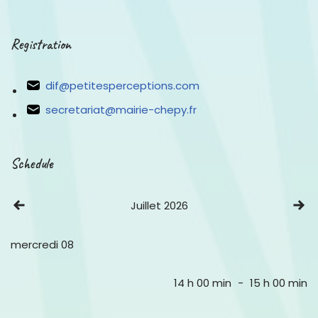
Registration
dif@petitesperceptions.com
secretariat@mairie-chepy.fr
Schedule
Voir le mois précédent
Vo
Juillet 2026
mercredi 08
14 h 00 min
-
15 h 00 min