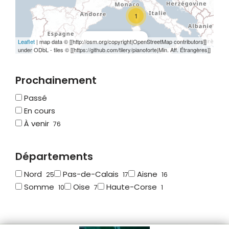
1
Rechercher ici
Leaflet
|
map data © [[http://osm.org/copyright|OpenStreetMap contributors]]
under ODbL - tiles © [[https://github.com/tilery/pianoforte|Min. Aff. Étrangères]]
Prochainement
Passé
En cours
À venir
76
Départements
Nord
Pas-de-Calais
Aisne
25
17
16
Somme
Oise
Haute-Corse
10
7
1