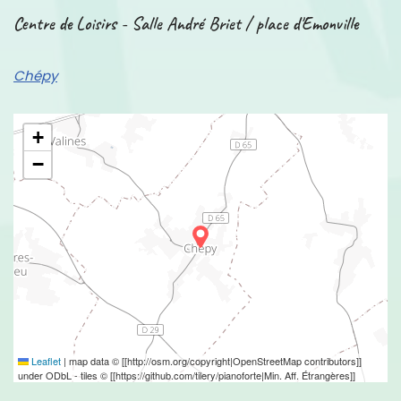
Centre de Loisirs - Salle André Briet / place d'Emonville
Chépy
+
−
Leaflet
|
map data © [[http://osm.org/copyright|OpenStreetMap contributors]]
under ODbL - tiles © [[https://github.com/tilery/pianoforte|Min. Aff. Étrangères]]